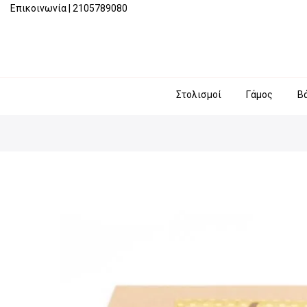
Επικοινωνία
|
2105789080
Στολισμοί
Γάμος
Β