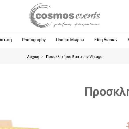
άπτιση
Photography
Προίκα Μωρού
Είδη Δώρων
Αρχική
Προσκλητήρια Βάπτισης Vintage
Προσκλη