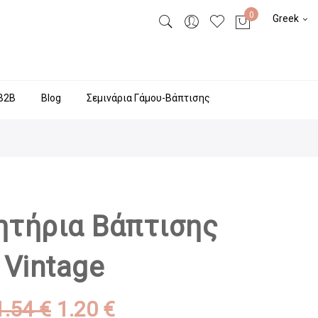
Greek
Β2Β
Blog
Σεμινάρια Γάμου-Βάπτισης
τήρια Βάπτισης
Vintage
1.54 €
1.20 €