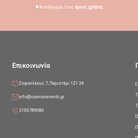
Αποδέχομαι τους
όρους χρήσης
Επικοινωνία
Σοφοκλέους 7, Περιστέρι 121 34
Ε
ο
Τ
info@cosmosevents.gr
Τ
2105789080
Ό
ς
Π
.