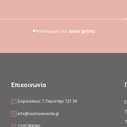
Αποδέχομαι τους
όρους χρήσης
Επικοινωνία
Σοφοκλέους 7, Περιστέρι 121 34
Ε
ο
Τ
info@cosmosevents.gr
Τ
2105789080