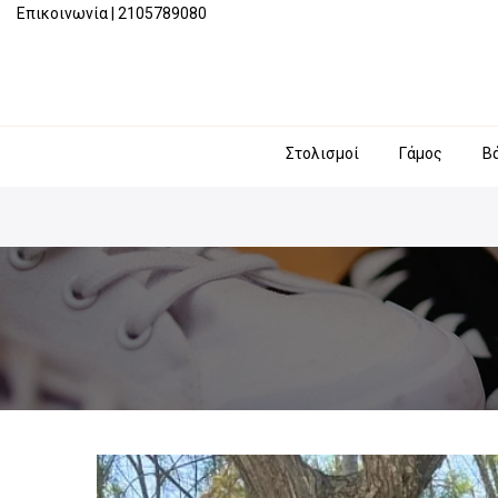
Επικοινωνία
|
2105789080
Στολισμοί
Γάμος
Β