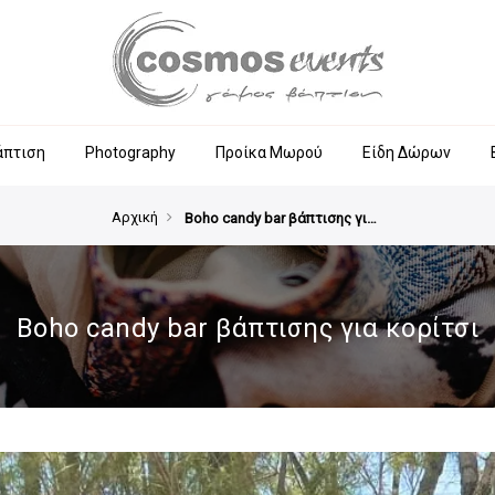
άπτιση
Photography
Προίκα Μωρού
Είδη Δώρων
Αρχική
Boho candy bar βάπτισης για κορίτσι
Boho candy bar βάπτισης για κορίτσι