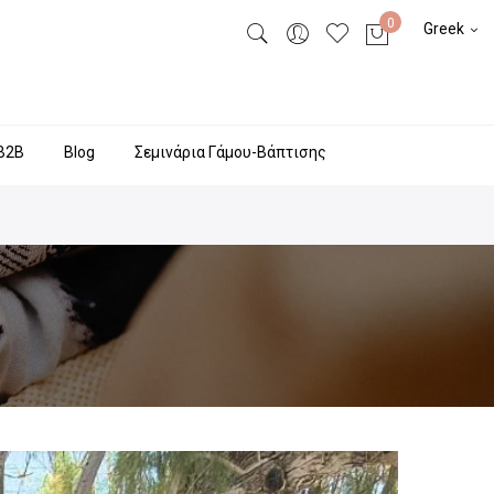
Greek
Β2Β
Blog
Σεμινάρια Γάμου-Βάπτισης