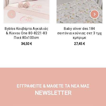
Byblos Κουβέρτα Αγκαλιάς
Baby oliver des.184
& Λίκνου One 80-8221-83
σεντόνια κούνιας σετ 3 τμχ
Πικέ 80x100cm
εμπριμε
34,50 €
27,45 €
ΕΓΓΡΑΦΕΙΤΕ & ΜΑΘΕΤΕ ΤΑ ΝΕΑ ΜΑΣ
NEWSLETTER