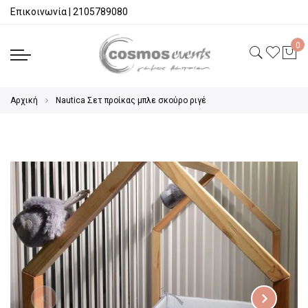
Επικοινωνία
|
2105789080
Αρχική
Νautica Σετ προίκας μπλε σκούρο ριγέ