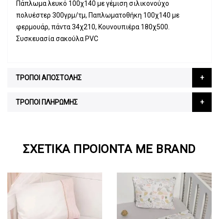
Πάπλωμα λευκό 100χ140 με γέμιση σιλικονούχο
πολυέστερ 300γρμ/τμ, Παπλωματοθήκη 100χ140 με
φερμουάρ, πάντα 34χ210, Κουνουπιέρα 180χ500.
Συσκευασία σακούλα PVC
ΤΡΟΠΟΙ ΑΠΟΣΤΟΛΗΣ
ΤΡΟΠΟΙ ΠΛΗΡΩΜΗΣ
ΣΧΕΤΙΚΆ ΠΡΟΙΌΝΤΑ ΜΕ BRAND