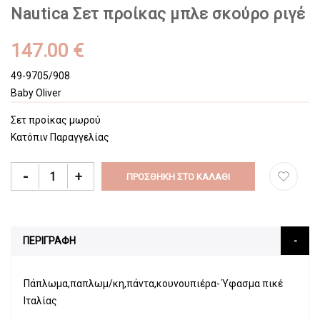
Νautica Σετ προίκας μπλε σκούρο ριγέ
147.00 €
49-9705/908
Baby Oliver
Σετ προίκας μωρού
Κατόπιν Παραγγελίας
-
+
ΠΡΟΣΘΉΚΗ ΣΤΟ ΚΑΛΆΘΙ
ΠΕΡΙΓΡΑΦΗ
Πάπλωμα,παπλωμ/κη,πάντα,κουνουπιέρα- Ύφασμα πικέ
Ιταλίας