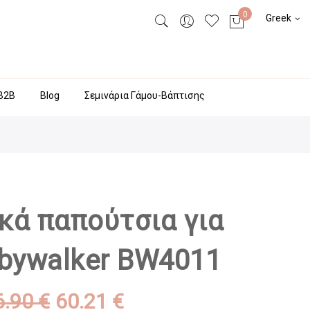
Greek
Β2Β
Blog
Σεμινάρια Γάμου-Βάπτισης
κά παπούτσια για
abywalker BW4011
6.90 €
60.21 €