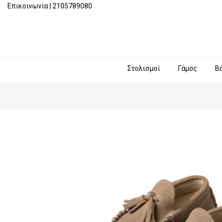
Επικοινωνία
|
2105789080
Στολισμοί
Γάμος
Β