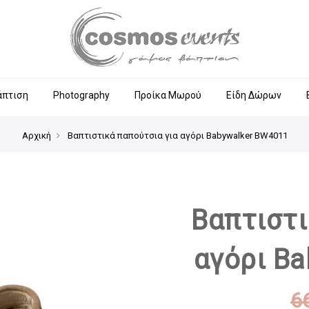
άπτιση
Photography
Προίκα Μωρού
Είδη Δώρων
Αρχική
Βαπτιστικά παπούτσια για αγόρι Babywalker BW4011
Βαπτιστι
αγόρι B
6