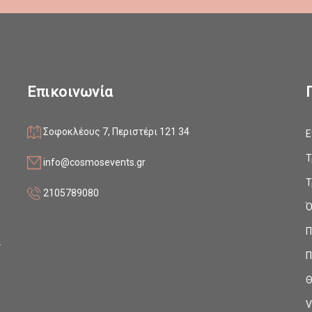
Επικοινωνία
Σοφοκλέους 7, Περιστέρι 121 34
Ε
ο
Τ
info@cosmosevents.gr
Τ
2105789080
Ό
ς
Π
.
Π
Θ
V