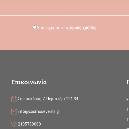
Αποδέχομαι τους
όρους χρήσης
Επικοινωνία
Σοφοκλέους 7, Περιστέρι 121 34
Ε
ο
Τ
info@cosmosevents.gr
Τ
2105789080