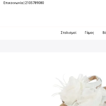
Επικοινωνία
|
2105789080
Στολισμοί
Γάμος
Β