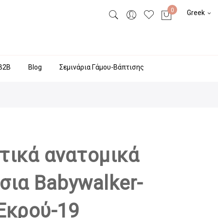
Greek
Β2Β
Blog
Σεμινάρια Γάμου-Βάπτισης
τικά ανατομικά
σια Babywalker-
Εκρού-19