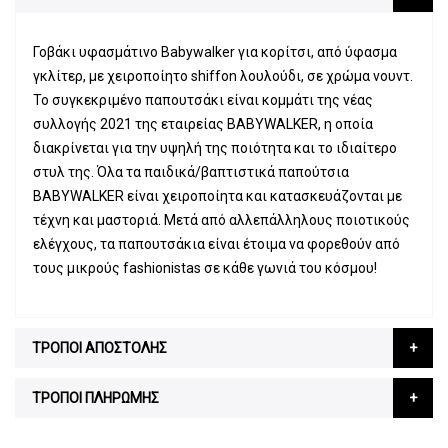
Γοβάκι υφασμάτινο Babywalker για κορίτσι, από ύφασμα
γκλίτερ, με χειροποίητο shiffon λουλούδι, σε χρώμα νουντ.
Το συγκεκριμένο παπουτσάκι είναι κομμάτι της νέας
συλλογής 2021 της εταιρείας BABYWALKER, η οποία
διακρίνεται για την υψηλή της ποιότητα και το ιδιαίτερο
στυλ της. Όλα τα παιδικά/βαπτιστικά παπούτσια
BABYWALKER είναι χειροποίητα και κατασκευάζονται με
τέχνη και μαστοριά. Μετά από αλλεπάλληλους ποιοτικούς
ελέγχους, τα παπουτσάκια είναι έτοιμα να φορεθούν από
τους μικρούς fashionistas σε κάθε γωνιά του κόσμου!
ΤΡΟΠΟΙ ΑΠΟΣΤΟΛΗΣ
ΤΡΟΠΟΙ ΠΛΗΡΩΜΗΣ