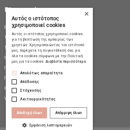
Πληροφορίες
×
Αυτός ο ιστότοπος
χρησιμοποιεί cookies
Επικοινωνία
Αυτός ο ιστότοπος χρησιμοποιεί cookies
Τρόποι Αποστολής
για τη βελτίωση της εμπειρίας των
χρηστών. Χρησιμοποιώντας τον ιστότοπό
Τρόποι Πληρωμής
μας, παρέχετε τη συγκατάθεσή σας για
όλα τα cookies σύμφωνα με την Πολιτική
Όροι & Προϋποθέσεις
μας για τα cookies.
Διαβάστε περισσότερα
Πολιτική Απορρήτου
Απολύτως απαραίτητα
Πολιτική Επιστροφών
Απόδοσης
Θέσεις Εργασίας
Στόχευσης
Virtual Tour
Λειτουργικότητας
Αποδοχή όλων
Απόρριψη όλων
Εμφάνιση λεπτομερειών