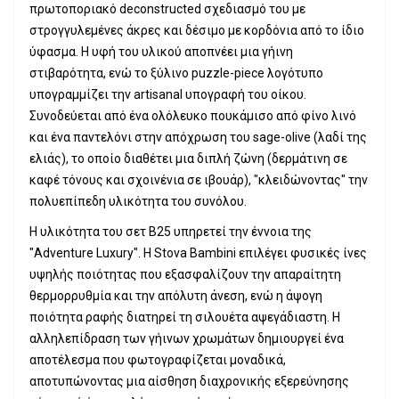
πρωτοποριακό deconstructed σχεδιασμό του με
στρογγυλεμένες άκρες και δέσιμο με κορδόνια από το ίδιο
ύφασμα. Η υφή του υλικού αποπνέει μια γήινη
στιβαρότητα, ενώ το ξύλινο puzzle-piece λογότυπο
υπογραμμίζει την artisanal υπογραφή του οίκου.
Συνοδεύεται από ένα ολόλευκο πουκάμισο από φίνο λινό
και ένα παντελόνι στην απόχρωση του sage-olive (λαδί της
ελιάς), το οποίο διαθέτει μια διπλή ζώνη (δερμάτινη σε
καφέ τόνους και σχοινένια σε ιβουάρ), "κλειδώνοντας" την
πολυεπίπεδη υλικότητα του συνόλου.
Η υλικότητα του σετ B25 υπηρετεί την έννοια της
"Adventure Luxury". Η Stova Bambini επιλέγει φυσικές ίνες
υψηλής ποιότητας που εξασφαλίζουν την απαραίτητη
θερμορρυθμία και την απόλυτη άνεση, ενώ η άψογη
ποιότητα ραφής διατηρεί τη σιλουέτα αψεγάδιαστη. Η
αλληλεπίδραση των γήινων χρωμάτων δημιουργεί ένα
αποτέλεσμα που φωτογραφίζεται μοναδικά,
αποτυπώνοντας μια αίσθηση διαχρονικής εξερεύνησης