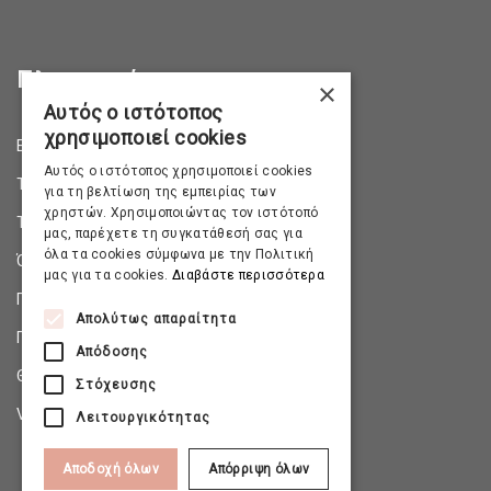
Πληροφορίες
×
Αυτός ο ιστότοπος
χρησιμοποιεί cookies
Επικοινωνία
Αυτός ο ιστότοπος χρησιμοποιεί cookies
Τρόποι Αποστολής
για τη βελτίωση της εμπειρίας των
χρηστών. Χρησιμοποιώντας τον ιστότοπό
Τρόποι Πληρωμής
μας, παρέχετε τη συγκατάθεσή σας για
όλα τα cookies σύμφωνα με την Πολιτική
Όροι & Προϋποθέσεις
μας για τα cookies.
Διαβάστε περισσότερα
Πολιτική Απορρήτου
Απολύτως απαραίτητα
Πολιτική Επιστροφών
Απόδοσης
Θέσεις Εργασίας
Στόχευσης
Virtual Tour
Λειτουργικότητας
Αποδοχή όλων
Απόρριψη όλων