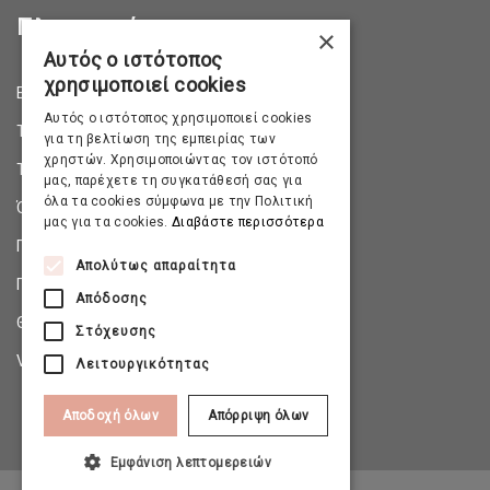
Πληροφορίες
×
Αυτός ο ιστότοπος
χρησιμοποιεί cookies
Επικοινωνία
Αυτός ο ιστότοπος χρησιμοποιεί cookies
Τρόποι Αποστολής
για τη βελτίωση της εμπειρίας των
χρηστών. Χρησιμοποιώντας τον ιστότοπό
Τρόποι Πληρωμής
μας, παρέχετε τη συγκατάθεσή σας για
όλα τα cookies σύμφωνα με την Πολιτική
Όροι & Προϋποθέσεις
μας για τα cookies.
Διαβάστε περισσότερα
Πολιτική Απορρήτου
Απολύτως απαραίτητα
Πολιτική Επιστροφών
Απόδοσης
Θέσεις Εργασίας
Στόχευσης
Virtual Tour
Λειτουργικότητας
Αποδοχή όλων
Απόρριψη όλων
Εμφάνιση λεπτομερειών