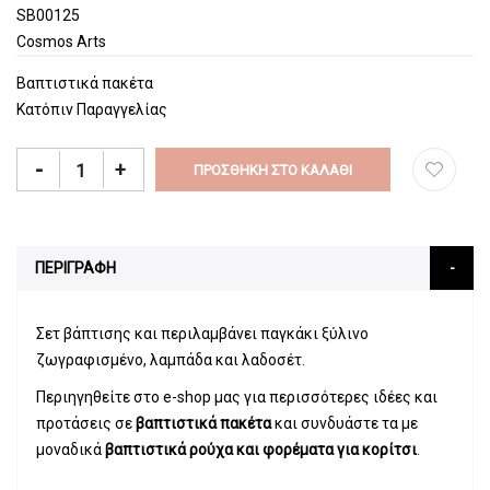
SB00125
Cosmos Arts
Βαπτιστικά πακέτα
Κατόπιν Παραγγελίας
-
+
ΠΡΟΣΘΉΚΗ ΣΤΟ ΚΑΛΆΘΙ
ΠΕΡΙΓΡΑΦΗ
Σετ βάπτισης και περιλαμβάνει παγκάκι ξύλινο
ζωγραφισμένο, λαμπάδα και λαδοσέτ.
Περιηγηθείτε στο e-shop μας για περισσότερες ιδέες και
προτάσεις σε
βαπτιστικά πακέτα
και συνδυάστε τα με
μοναδικά
βαπτιστικά ρούχα και φορέματα για κορίτσι
.