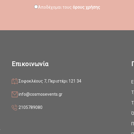
Αποδέχομαι τους
όρους χρήσης
Επικοινωνία
Σοφοκλέους 7, Περιστέρι 121 34
Ε
ο
Τ
info@cosmosevents.gr
Τ
2105789080
Ό
ς
Π
.