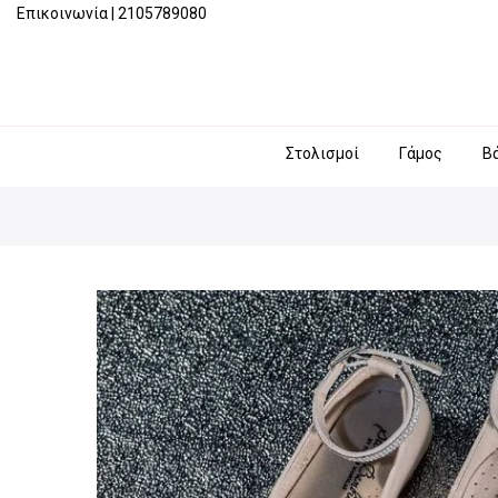
Επικοινωνία
|
2105789080
Στολισμοί
Γάμος
Β