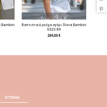
a Bambini
Βαπτιστικά ρούχα αγόρι Stova Bambini
Βαπτιστ
SS25 B9
269,00 €
ΕΓΓΡΑΦΗ